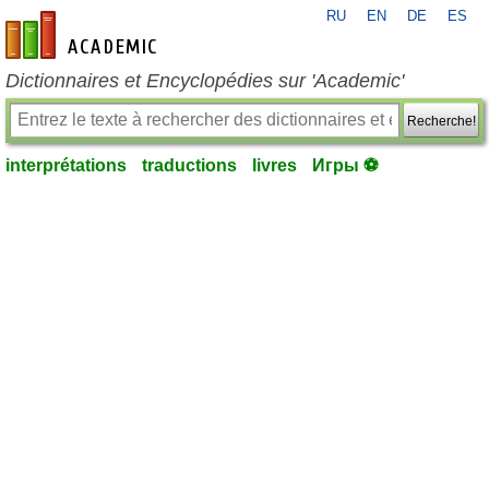
RU
EN
DE
ES
fr-academic.com
Dictionnaires et Encyclopédies sur 'Academic'
Recherche!
interprétations
traductions
livres
Игры ⚽