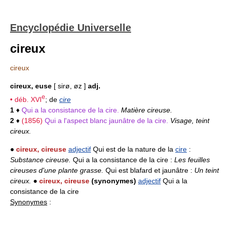
Encyclopédie Universelle
cireux
cireux
cireux, euse
[ sirø, øz ]
adj.
e
• déb.
XVI
; de
cire
1
♦
Qui a la consistance de la cire.
Matière cireuse.
2
♦
(1856)
Qui a l'aspect blanc jaunâtre de la cire.
Visage, teint
cireux.
●
cireux, cireuse
adjectif
Qui est de la nature de la
cire
:
Substance cireuse.
Qui a la consistance de la cire :
Les feuilles
cireuses d'une plante grasse.
Qui est blafard et jaunâtre :
Un teint
cireux.
●
cireux, cireuse
(synonymes)
adjectif
Qui a la
consistance de la cire
Synonymes
: