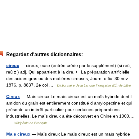
Regardez d'autres dictionnaires:
cireux
— cireux, euse (entrée créée par le supplément) (si reû,
reû z ) adj. Qui appartient à la cire. • La préparation artificielle
des acides gras ou des matières cireuses, Journ. offic. 30 nov.
1876, p. 8837, 2e col …
Dictionnaire de la Langue Française d'Émile Littré
Cireux
— Maïs cireux Le maïs cireux est un maïs hybride dont l
amidon du grain est entièrement constitué d amylopectine et qui
présente un intérêt particulier pour certaines préparations
industrielles. Le maïs cireux a été découvert en Chine en 1909.…
…
Wikipédia en Français
Mais cireux
— Maïs cireux Le maïs cireux est un maïs hybride