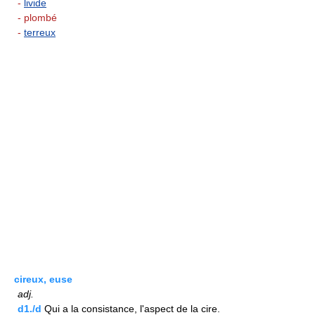
-
livide
- plombé
-
terreux
cireux, euse
adj.
d1./d
Qui a la consistance, l'aspect de la cire.