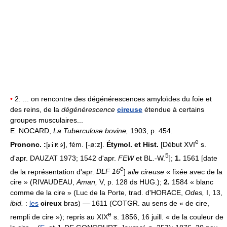
•
2. ... on rencontre des dégénérescences amyloïdes du foie et
des reins, de la
dégénérescence
cireuse
étendue à certains
groupes musculaires...
E. NOCARD,
La Tuberculose bovine,
1903, p. 454.
e
Prononc. :
[
], fém. [-ø:z].
Étymol. et Hist.
[Début XVI
s.
5
d'apr. DAUZAT 1973; 1542 d'apr.
FEW
et BL.-W.
];
1.
1561 [date
e
de la représentation d'apr.
DLF 16
]
aile cireuse
« fixée avec de la
cire » (RIVAUDEAU,
Aman,
V, p. 128 ds HUG.);
2.
1584 « blanc
comme de la cire » (Luc de la Porte, trad. d'HORACE,
Odes,
I, 13,
ibid.
:
les
cireux
bras) — 1611 (COTGR. au sens de « de cire,
e
rempli de cire »); repris au XIX
s. 1856, 16 juill. « de la couleur de