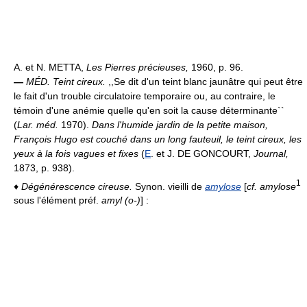
A. et N. METTA,
Les Pierres précieuses,
1960, p. 96.
—
MÉD.
Teint cireux.
,,Se dit d'un teint blanc jaunâtre qui peut être
le fait d'un trouble circulatoire temporaire ou, au contraire, le
témoin d'une anémie quelle qu'en soit la cause déterminante``
(
Lar. méd.
1970).
Dans l'humide jardin de la petite maison,
François Hugo est couché dans un long fauteuil, le teint cireux, les
yeux à la fois vagues et fixes
(
E
. et J. DE GONCOURT,
Journal,
1873, p. 938).
1
♦
Dégénérescence cireuse.
Synon. vieilli de
amylose
[
cf. amylose
sous l'élément préf.
amyl (o-)
] :