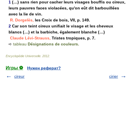
1
(…) sans rien pour cacher leurs visages bouffis ou cireux,
leurs pauvres faces violacées, qu'on eût dit barbouillées
avec la lie de vin.
R. Dorgelès,
les Croix de bois, VII, p. 149.
2
Car son teint cireux unifiait le visage et les cheveux
blancs (…) et la barbiche, également blanche (…)
Claude Lévi-Strauss,
Tristes tropiques, p. 7.
➪
tableau
Désignations de couleurs.
Encyclopédie Universelle
.
2012
.
Игры ⚽
Нужен реферат?
cireur
cirier