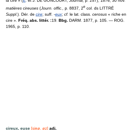
la cire » (
E
. et J. DE GONCOURT,
Journal,
p. 257); 1876, 30 nov.
e
matières cireuses
(
Journ. offic.,
p. 8837, 2
col. ds LITTRÉ
Suppl.
). Dér. de
cire
; suff.
-
eux
;
cf.
le lat. class.
cerosus
« riche en
cire ».
Fréq. abs. littér. :
19.
Bbg.
DARM. 1877, p. 105. — ROG.
1965, p. 110.
cireux, euse
[siʀø, øz]
adj.