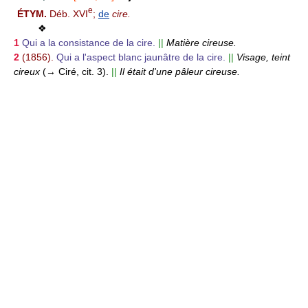
e
ÉTYM.
Déb. XVI
;
de
cire.
❖
1
Qui a la consistance de la cire.
||
Matière cireuse.
2
(1856).
Qui a l'aspect blanc jaunâtre de la cire.
||
Visage, teint
cireux
(→ Ciré, cit. 3).
||
Il était d'une pâleur cireuse.